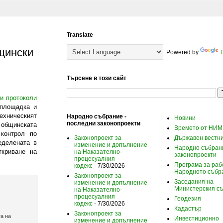
Translate
бщински
Powered by
T
Търсене в този сайт
 и протоколи
 площадка и
ехническият
Народно събрание -
Новини
последни законопроекти
 общинската
Времето от НИМ
контрол по
Законопроект за
Държавен вестн
еделената в
изменение и допълнение
Народно събрани
ткриване на
на Наказателно-
законопроекти
процесуалния
Програма за раб
кодекс
- 7/30/2026
Народното събр
Законопроект за
Заседания на
изменение и допълнение
Министерския с
на Наказателно-
процесуалния
Геодезия
кодекс
- 7/30/2026
Кадастър
Законопроект за
а на
Инвестиционно
изменение и допълнение