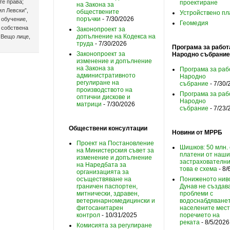
те права;
проектиране
на Закона за
л Левски”,
обществените
Устройствено п
поръчки
- 7/30/2026
 обучение,
Геомедия
 собствена
Законопроект за
допълнение на Кодекса на
 Вещо лице,
труда
- 7/30/2026
Програма за работ
Законопроект за
Народно събрание
изменение и допълнение
на Закона за
Програма за раб
административното
Народно
регулиране на
събрание
- 7/30/
производството на
Програма за раб
оптични дискове и
Народно
матрици
- 7/30/2026
събрание
- 7/23/
Обществени консултации
Новини от МРРБ
Проект на Постановление
Шишков: 50 млн. 
на Министерския съвет за
платени от наши
изменение и допълнение
застрахователн
на Наредбата за
това е схема
- 8/
организацията за
осъществяване на
Пониженото нив
граничен паспортен,
Дунав не създав
митнически, здравен,
проблеми с
ветеринарномедицински и
водоснабдяванет
фитосанитарен
населените мест
контрол
- 10/31/2025
поречието на
реката
- 8/5/2026
Комисията за регулиране