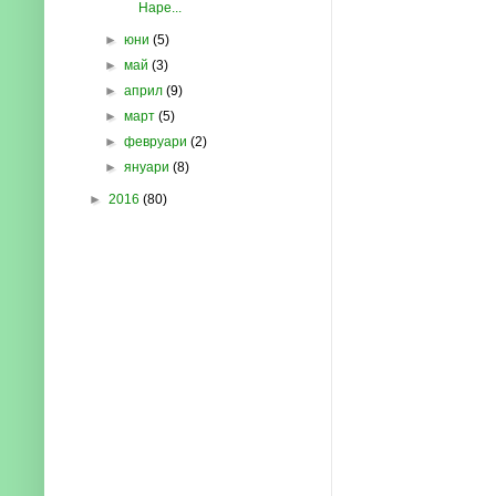
Наре...
►
юни
(5)
►
май
(3)
►
април
(9)
►
март
(5)
►
февруари
(2)
►
януари
(8)
►
2016
(80)