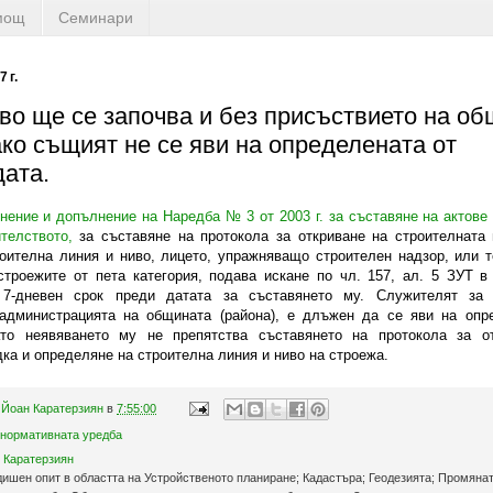
мощ
Семинари
 г.
во ще се започва и без присъствието на о
ако същият не се яви на определената от
дата.
нение и допълнение на Наредба № 3 от 2003 г. за съставяне на актове
телството,
за съставяне на протокола за откриване на строителната
оителна линия и ниво, лицето, упражняващо строителен надзор, или т
строежите от пета категория, подава искане по чл. 157, ал. 5 ЗУТ в
 7-дневен срок преди датата за съставянето му. Служителят за 
 администрацията на общината (района), е длъжен да се яви на опр
ато неявяването му не препятства съставянето на протокола за о
ка и определяне на строителна линия и ниво на строежа.
 Йоан Каратерзиян
в
7:55:00
 нормативната уредба
 Каратерзиян
дишен опит в областта на Устройственото планиране; Кадастъра; Геодезията; Промянат