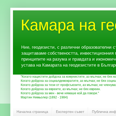
Камара на ге
Ние, геодезисти, с различни образователни 
защитаваме собствеността, инвестиционния п
принципите на разума и правдата и икономич
устава на Камарата на геодезистите в Българ
"Когато нацистите дойдоха за комунистите, аз мълчах; не бях к
Когато дойдоха за социалдемократите, аз мълчах; не бях соци
Когато дойдоха за тези от профсъюзите, аз мълчах; не членува
Когато дойдоха за евреите, аз мълчах; не бях евреин.
Когато дойдоха за мен - вече нямаше кой да говори."
Мартин Нимьолер (1892 - 1984)
Начална страница
Експертен съвет
Публична инф