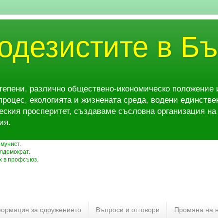
одезистите в Б
степени, различно обществено-икономическо положение 
роцес, екологията и жизнената среда, водени единстве
еския просперитет, създаваме съсловна организация на 
ия.
омунист.
алдемократ.
х в профсъюз.
ормация за сдружението
Въпроси и отговори
Промяна на 