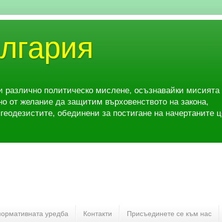
ългария
и различно политическо мислене, осъзнавайки мисията 
но от желание да защитим върховенството на закона,
геодезистите, обединени за постигане на начертаните ц
нормативната уредба
Контакти
Присъединете се към нас