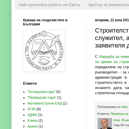
Най-приятната работа на Света
Център за взаимопо
Камара на геодезистите в
вторник, 11 юли 2017
България
Строителст
служител, 
заявителя 
С
Наредба за изме
по време на строи
определяне на стр
ръководител - за 
администрация в
строителството в
Етикети
искането дата, к
"Аспарухов парк"
(5)
строителна площад
"Приморски парк"
(1)
Автомагистрали ЕАД
(1)
Публикувано от
Инж.
АГКК
(6)
Етикети:
Промяна на
АДФИ
(1)
Инж. Йоан
Алепу
(2)
Над 30-го
Арапя
(1)