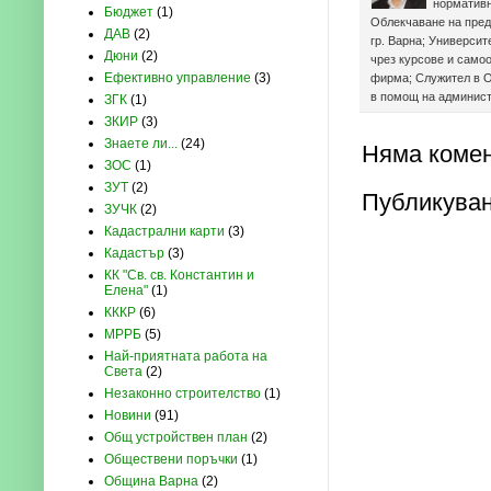
нормативн
Бюджет
(1)
Облекчаване на пред
ДАВ
(2)
гр. Варна; Университ
Дюни
(2)
чрез курсове и само
Ефективно управление
(3)
фирма; Служител в О
в помощ на админист
ЗГК
(1)
ЗКИР
(3)
Знаете ли...
(24)
Няма комен
ЗОС
(1)
ЗУТ
(2)
Публикуван
ЗУЧК
(2)
Кадастрални карти
(3)
Кадастър
(3)
КК "Св. св. Константин и
Елена"
(1)
КККР
(6)
МРРБ
(5)
Най-приятната работа на
Света
(2)
Незаконно строителство
(1)
Новини
(91)
Общ устройствен план
(2)
Обществени поръчки
(1)
Община Варна
(2)