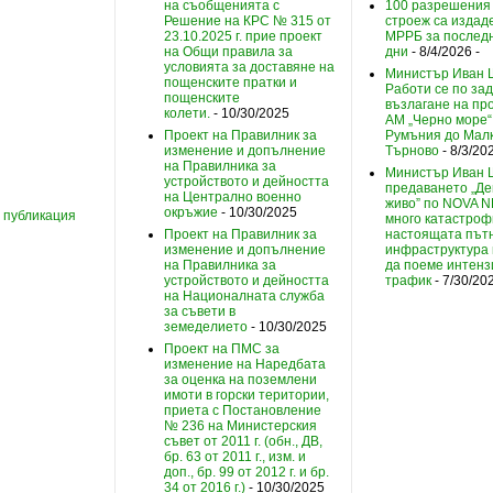
на съобщенията с
100 разрешения
Решение на КРС № 315 от
строеж са издад
23.10.2025 г. прие проект
МРРБ за послед
на Общи правила за
дни
- 8/4/2026
-
условията за доставяне на
Министър Иван 
пощенските пратки и
Работи се по за
пощенските
възлагане на пр
колети.
- 10/30/2025
АМ „Черно море“
Проект на Правилник за
Румъния до Мал
изменение и допълнение
Търново
- 8/3/20
на Правилника за
Министър Иван 
устройството и дейността
предаването „Де
на Централно военно
живо” по NOVA 
окръжие
- 10/30/2025
 публикация
много катастроф
Проект на Правилник за
настоящата път
изменение и допълнение
инфраструктура
на Правилника за
да поеме интенз
устройството и дейността
трафик
- 7/30/20
на Националната служба
за съвети в
земеделието
- 10/30/2025
Проект на ПМС за
изменение на Наредбата
за оценка на поземлени
имоти в горски територии,
приета с Постановление
№ 236 на Министерския
съвет от 2011 г. (обн., ДВ,
бр. 63 от 2011 г., изм. и
доп., бр. 99 от 2012 г. и бр.
34 от 2016 г.)
- 10/30/2025