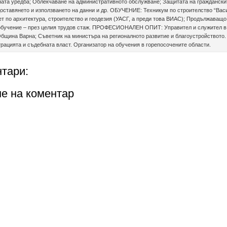
ата уредба; Облекчаване на административното обслужване; Защитата на граждански
оставянето и използването на данни и др. ОБУЧЕНИЕ: Техникум по строителство “Васи
ет по архитектура, строителство и геодезия (УАСГ, а преди това ВИАС); Продължаващо
обучение – през целия трудов стаж. ПРОФЕСИОНАЛЕН ОПИТ: Управител и служител в
бщина Варна; Съветник на министъра на регионалното развитие и благоустройството.
рацията и съдебната власт. Организатор на обучения в горепосочените области.
тари:
е на коментар