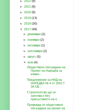
►
2022
(9)
►
2021
(9)
►
2020
(9)
►
2019
(13)
►
2018
(30)
▼
2017
(48)
►
декември
(2)
►
ноември
(2)
►
октомври
(1)
►
септември
(2)
►
август
(5)
▼
юли
(4)
Обществено обсъждане на
Проект на Наредба за
измен...
Предложение за НИД на
НАРЕДБА № 4 от 2001 Г.
ЗА ОБ...
Строителство ще се
започва и без
присъствието на о...
Провежда се обществено
обсъждане на проект на