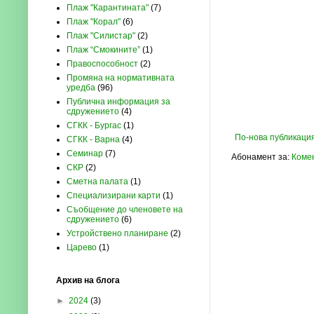
Плаж "Карантината"
(7)
Плаж "Корал"
(6)
Плаж "Силистар"
(2)
Плаж “Смокините”
(1)
Правоспособност
(2)
Промяна на нормативната
уредба
(96)
Публична информация за
сдружението
(4)
СГКК - Бургас
(1)
По-нова публикаци
СГКК - Варна
(4)
Семинар
(7)
Абонамент за:
Комен
СКР
(2)
Сметна палата
(1)
Специализирани карти
(1)
Съобщение до членовете на
сдружението
(6)
Устройствено планиране
(2)
Царево
(1)
Архив на блога
►
2024
(3)