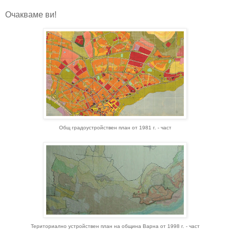
Очакваме ви!
Общ градоустройствен план от 1981 г. - част
Териториално устройствен план на община Варна от 1998 г. - част