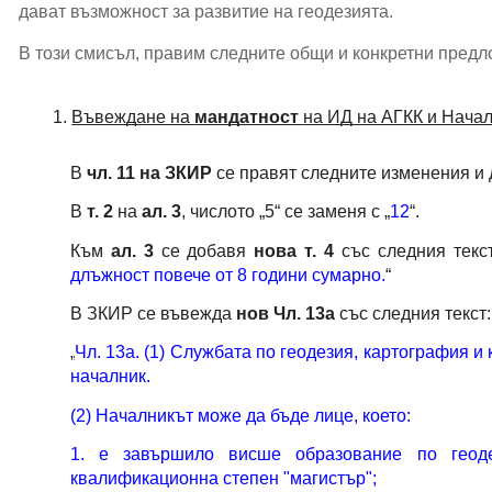
дават възможност за развитие на геодезията.
В този смисъл, правим следните общи и конкретни предл
Въвеждане на 
мандатност 
на ИД на АГКК и Начал
В
чл. 11 на ЗКИР
се правят следните изменения и
В
т. 2
на
ал. 3
, числото „5“ се заменя с „
12
“.
Към
ал. 3
се добавя
нова т. 4
със следния текст
длъжност повече от 8 години сумарно.
“
В ЗКИР се въвежда
нов Чл. 13а
със следния текст:
„
Чл. 13а. (1) Службата по геодезия, картография и
началник.
(2) Началникът може да бъде лице, което:
1. е завършило висше образование по геоде
квалификационна степен "магистър";