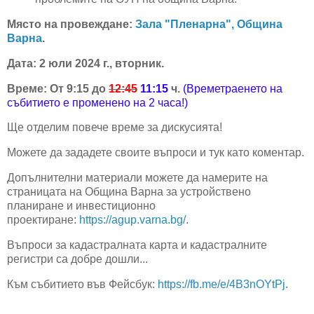
Място на провеждане:
Зала "Пленарна", Община
Варна
.
Дата: 2 юли 2024 г., вторник.
Време: От 9:15 до
12:45
11:15
ч.
(Времетраенето на
събитието е променено на 2 часа!)
Ще отделим повече време за дискусията!
Можете да зададете своите въпроси и тук като коментар.
Допълнителни материали можете да намерите на
страницата на Община Варна за устройствено
планиране и инвестиционно
проектиране:
https://agup.varna.bg/
.
Въпроси за кадастралната карта и кадастралните
регистри са добре дошли...
Към събитието във Фейсбук:
https://fb.me/e/4B3nOYtPj
.