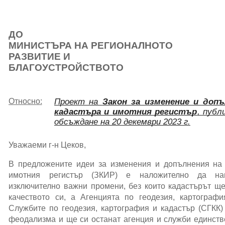
ДО
МИНИСТЪРА НА РЕГИОНАЛНОТО
РАЗВИТИЕ И
БЛАГОУСТРОЙСТВОТО
Проект на
Закон за изменение и допъ
Относно:
кадастъра и имотния регистър
, публ
обсъждане на 20 декември 2023 г.
Уважаеми г-н Цеков,
В предложените идеи за изменения и допълнения на 
имотния регистър (ЗКИР) е наложително да на
изключително важни промени, без които кадастърът 
качеството си, а Агенцията по геодезия, картограф
Службите по геодезия, картография и кадастър (СГКК)
феодализма и ще си останат агенция и служби единстве