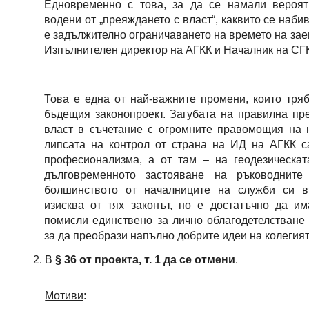
Едновременно с това, за да се намали вероятн
водени от „преяждането с власт“, каквито се наби
е задължително ограничаването на времето на за
Изпълнителен директор на АГКК и Началник на СГ
Това е една от най-важните промени, които тря
бъдещия законопроект. Загубата на правилна пр
власт в съчетание с огромните правомощия на 
липсата на контрол от страна на ИД на АГКК с
професионализма, а от там – на геодезическат
дълговременното застояване на ръководните 
болшинството от началниците на служби си в
изисква от тях законът, но е достатъчно да и
помисли единствено за лично облагодетелстване 
за да преобрази напълно добрите идеи на колегият
В 
§ 36 от проекта, т. 1 да се отмени
.
Мотиви
: