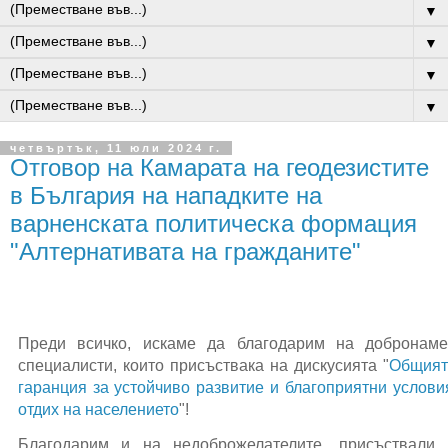
▼
▼
▼
▼
четвъртък, 11 юли 2024 г.
Отговор на Камарата на геодезистите
в България на нападките на
варненската политическа формация
"Алтернативата на гражданите"
Преди всичко, искаме да благодарим на добронаме
специалисти, които присъствака на дискусията "
Общият
гаранция за устойчиво развитие и благоприятни услови
отдих на населението
"!
Благодарим и на недоброжелателите, присъствали 