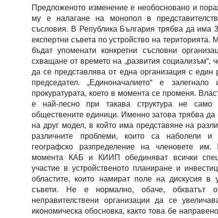
Предложеното изменение е необосновано и пора
му е налагане на монопол в представителств
съсловия. В Република България трябва да има 
експертни съвета по устройство на територията. Мо
бъдат упоменати конкретни съсловни организа
схващане от времето на „развития социализъм“, 
да се представлява от една организация с един 
председател. „Единоначалието“ е залегнало
прокуратурата, което в момента се променя. Вла
е най-лесно при такава структура не само
обществените единици. Именно затова трябва да
на друг модел, в който има представяне на разл
различните проблеми, които са наболели и 
географско разпределение на членовете им.
момента КАБ и КИИП обединяват всички специ
участие в устройственото планиране и инвести
областите, които намират поле на дискусия в 
съвети. Не е нормално, обаче, обхватът о
неправителствени организации да се увеличав
икономическа обосновка, както това бе направено