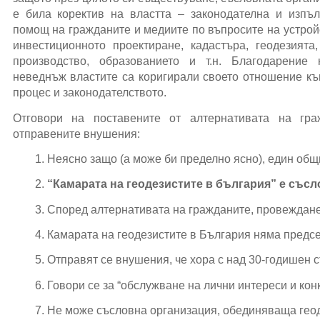
е била коректив на властта – законодателна и изпъ
помощ на гражданите и медиите по въпросите на устрой
инвестиционното проектиране, кадастъра, геодезията
производство, образованието и т.н. Благодарение
неведнъж властите са коригирали своето отношение к
процес и законодателството.
Отговори на поставените от алтернативата на гра
отправените внушения:
Неясно защо
 (а може би пределно ясно)
, един общ
“Камарата на геодезистите в българия” е съсл
Според алтернативата на гражданите, провеждането
Камарата на геодезистите в България няма предсе
Отправят се внушения, че хора с над 30-годишен с
Говори се за “обслужване на лични интереси и кон
Не може съсловна организация, обединяваща геоде