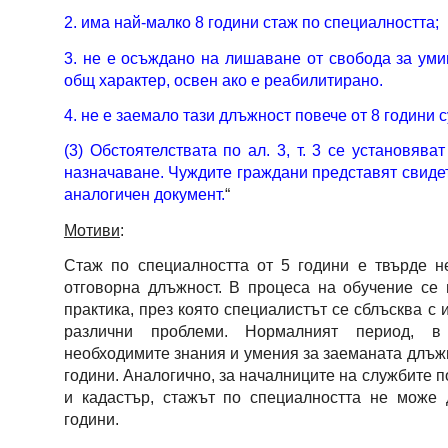
2. има най-малко 8 години стаж по специалността;
3. не е осъждано на лишаване от свобода за ум
общ характер, освен ако е реабилитирано.
4. не е заемало тази длъжност повече от 8 години 
(3) Обстоятелствата по ал. 3, т. 3 се установява
назначаване. Чуждите граждани представят свиде
аналогичен документ.
“
Мотиви
:
Стаж по специалността от 5 години е твърде н
отговорна длъжност. В процеса на обучение се
практика, през която специалистът се сблъсква с 
различни проблеми. Нормалният период, в
необходимите знания и умения за заеманата длъжн
години. Аналогично, за началниците на службите п
и кадастър, стажът по специалността не може 
години.