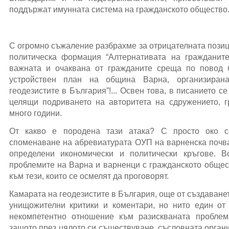
поддържат имунната система на гражданското общество
С огромно съжаление разбрахме за отрицателната позиц
политическа формация “Алтернативата на гражданите
важната и очаквана от гражданите среща по повод
устройствен план на община Варна, организиран
геодезистите в България”!... Освен това, в писанието с
целящи подриването на авторитета на сдружението, г
много години.
От какво е породена тази атака? С просто око с
споменаване на абревиатурата ОУП на варненска почва,
определени икономически и политически кръгове. В
проблемите на Варна и варненци с гражданското общес
към тези, които се осмелят да проговорят.
Камарата на геодезистите в България, още от създаване
унищожителни критики и коментари, но нито един от
некомпетентно отношение към разискваната проблема
защото през цялото си съществуване, съсловната орган