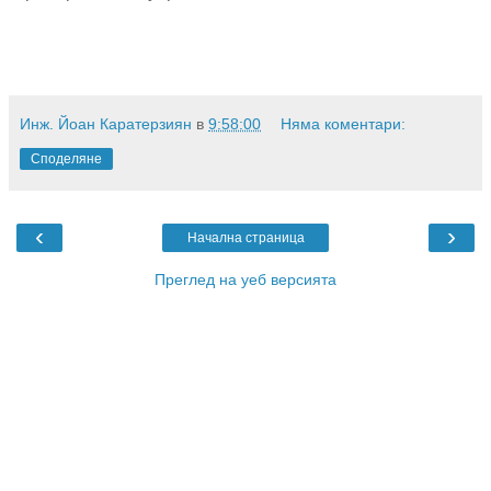
Инж. Йоан Каратерзиян
в
9:58:00
Няма коментари:
Споделяне
‹
›
Начална страница
Преглед на уеб версията