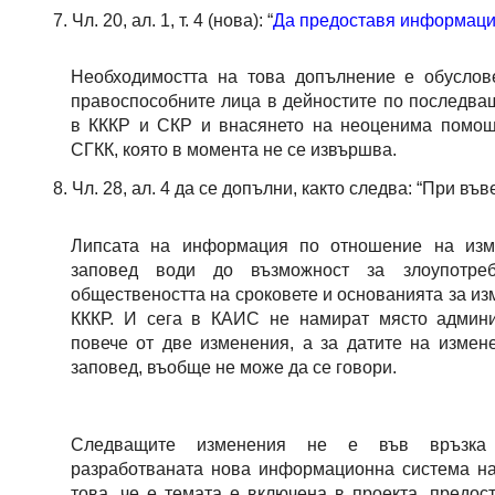
Чл. 20, ал. 1, т. 4 (нова): “
Да предоставя информация 
Необходимостта на това допълнение е обуслов
правоспособните лица в дейностите по последва
в КККР и СКР и внасянето на неоценима помощ
СГКК, която в момента не се извършва.
Чл. 28, ал. 4 да се допълни, както следва: “При 
Липсата на информация по отношение на изм
заповед води до възможност за злоупотреб
обществеността на сроковете и основанията за и
КККР. И сега в КАИС не намират място админи
повече от две изменения, а за датите на измен
заповед, въобще не може да се говори.
Следващите изменения не е във връзка 
разработваната нова информационна система на
това, че е темата е включена в проекта, предос