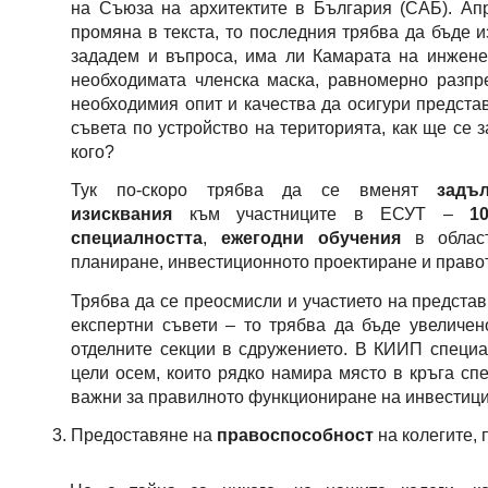
на Съюза на архитектите в България (САБ). Ап
промяна в текста, то последния трябва да бъде 
зададем и въпроса, има ли Камарата на инжене
необходимата членска маска, равномерно разпр
необходимия опит и качества да осигури предста
съвета по устройство на територията, как ще се 
кого?
Тук по-скоро трябва да се вменят
задъ
изисквания
към участниците в ЕСУТ –
1
специалността
,
ежегодни обучения
в област
планиране, инвестиционното проектиране и правото
Трябва да се преосмисли и участието на предста
експертни съвети – то трябва да бъде увеличен
отделните секции в сдружението. В КИИП специа
цели осем, които рядко намира място в кръга сп
важни за правилното функциониране на инвестиц
Предоставяне на 
правоспособност 
на колегите,