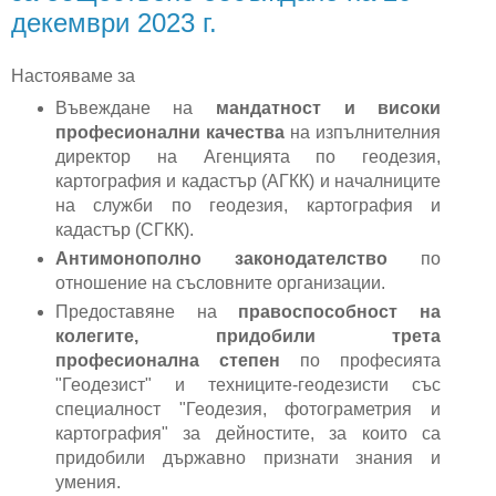
декември 2023 г.
Настояваме за
Въвеждане на
мандатност и високи
професионални качества
на изпълнителния
директор на Агенцията по геодезия,
картография и кадастър (АГКК) и началниците
на служби по геодезия, картография и
кадастър (СГКК).
Антимонополно законодателство
по
отношение на съсловните организации.
Предоставяне на
правоспособност на
колегите, придобили трета
професионална степен
по професията
"Геодезист" и техниците-геодезисти със
специалност "Геодезия, фотограметрия и
картография" за дейностите, за които са
придобили държавно признати знания и
умения.