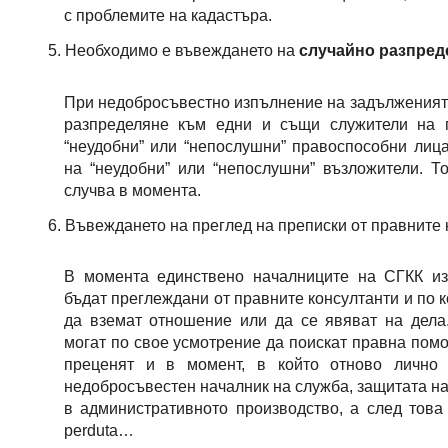
с проблемите на кадастъра.
Необходимо е въвеждането на 
случайно разпред
При недобросъвестно изпълнение на задължения
разпределяне към едни и същи служители на п
“неудобни” или “непослушни” правоспособни лица
на “неудобни” или “непослушни” възложители. Т
случва в момента.
Въвеждането на преглед на преписки от правните 
В момента единствено началниците на СГКК из
бъдат преглеждани от правните консултанти и по 
да вземат отношение или да се явяват на дела
могат по свое усмотрение да поискат правна помо
преценят и в момент, в който отново лично 
недобросъвестен началник на служба, защитата на
в административното производство, а след това
perduta…