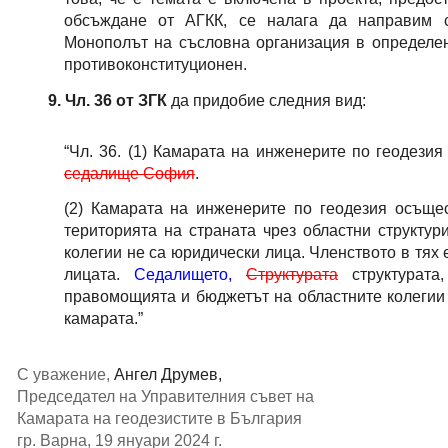
обсъждане от АГКК, се налага да направим с
Монополът на съсловна организация в определе
противоконституционен.
Чл. 36 от ЗГК 
да придобие следния вид:
“Чл. 36. (1) Камарата на инженерите по геодези
седалище София
.
(2) Камарата на инженерите по геодезия осъще
територията на страната чрез областни структур
колегии не са юридически лица. Членството в тях 
лицата.
Седалището,
Структурата
структурата,
правомощията и бюджетът на областните колегии 
камарата.”
С уважение,
Ангел Друмев,
Председател на Управителния съвет на
Камарата на геодезистите в България
гр. Варна, 19 януари 2024 г.