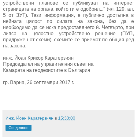
устройствени планове се публикуват на интернет
страницата на органа, който ги е одобрил..." (чл. 129, ал.
5 от ЗУТ). Тази информация, е публично достъпна в
нейната цялост по силата на закона, без да е
необходимо да се иска предоставянето ѝ. Четвърто, при
липса на цялостно устройствено решение (ПУП,
придружен от схеми), схемите се приемат по общия ред
на закона.
инж. Йоан Крикор Каратерзиян
Председател на управителния съвет на
Камарата на геодезистите в България
гр. Варна, 26 септември 2017 г.
Инж. Йоан Каратерзиян
в
15:39:00
Споделяне