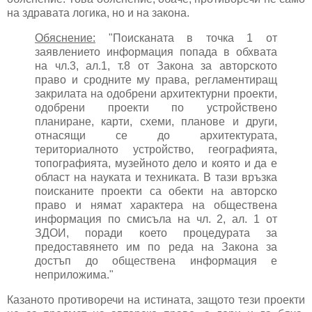
на здравата логика, но и на закона.
Обяснение:
"Поисканата в точка 1 от
заявлението информация попада в обхвата
на чл.3, ал.1, т.8 от Закона за авторското
право и сродните му права, регламентиращ
закрилата на одобрени архитектурни проекти,
одобрени проекти по устройствено
планиране, карти, схеми, планове и други,
отнасящи се до архитектурата,
териториалното устройство, географията,
топографията, музейното дело и която и да е
област на науката и техниката. В тази връзка
поисканите проекти са обекти на авторско
право и нямат характера на обществена
информация по смисъла на чл. 2, ал. 1 от
ЗДОИ, поради което процедурата за
предоставянето им по реда на Закона за
достъп до обществена информация е
неприложима."
Казаното противоречи на истината, защото тези проекти