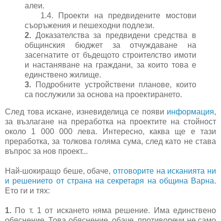
алеи.
1.4. Проекти на предвидените мостови
съоръжения и пешеходни подлези.
2.
Доказателства за предвидени средства в
общинския бюджет за отчуждаване на
засегнатите от бъдещото строителство имоти
и настаняване на граждани, за които това е
единствено жилище.
3.
Подробните устройствени планове, които
са послужили за основа на проектирането.
След това искане, изневиделица се появи
информация
,
за възлагане на преработка на проектите на стойност
около 1 000 000 лева. Интересно, каква ще е тази
преработка, за толкова голяма сума, след като не става
въпрос за нов проект...
Най-шокиращо беше, обаче,
отговорите на исканията ни
и решението от страна на секретаря на община Варна
.
Ето ги и тях:
1.
По т. 1 от искането няма решение. Има единствено
обяснение. Това обяснение, обаче, противоречи не само