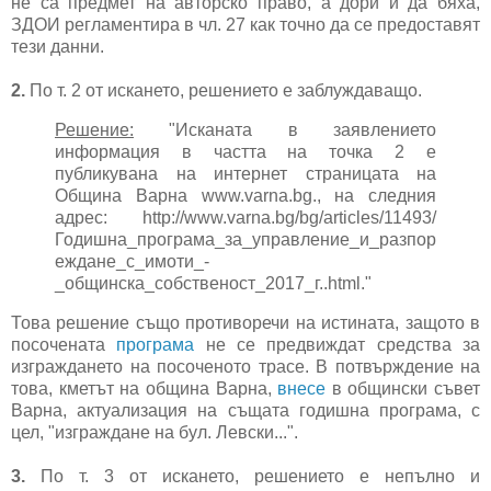
не са предмет на авторско право, а дори и да бяха,
ЗДОИ регламентира в чл. 27 как точно да се предоставят
тези данни.
2.
По т. 2 от искането, решението е заблуждаващо.
Решение:
"Исканата в заявлението
информация в частта на точка 2 е
публикувана на интернет страницата на
Община Варна www.varna.bg., на следния
адрес: http://www.varna.bg/bg/articles/11493/
Годишна_програма_за_управление_и_разпор
еждане_с_имоти_-
_общинска_собственост_2017_г..html."
Това решение също противоречи на истината, защото в
посочената
програма
не се предвиждат средства за
изграждането на посоченото трасе. В потвърждение на
това, кметът на община Варна,
внесе
в общински съвет
Варна, актуализация на същата годишна програма, с
цел, "изграждане на бул. Левски...".
3.
По т. 3 от искането, решението е непълно и