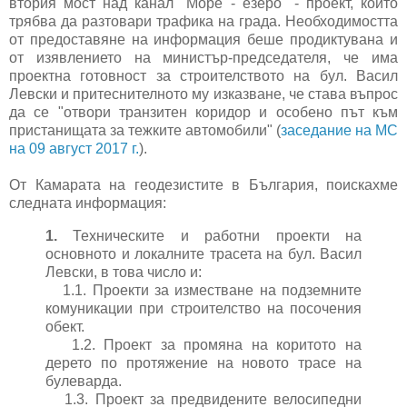
втория мост над канал "Море - езеро" - проект, който
трябва да разтовари трафика на града. Необходимостта
от предоставяне на информация беше продиктувана и
от изявлението на министър-председателя, че има
проектна готовност за строителството на бул. Васил
Левски и притеснителното му изказване, че става въпрос
да се "отвори транзитен коридор и особено път към
пристанищата за тежките автомобили" (
заседание на МС
на 09 август 2017 г.
).
От Камарата на геодезистите в България, поискахме
следната информация:
1.
Техническите и работни проекти на
основното и локалните трасета на бул. Васил
Левски, в това число и:
1.1. Проекти за изместване на подземните
комуникации при строителство на посочения
обект.
1.2. Проект за промяна на коритото на
дерето по протяжение на новото трасе на
булеварда.
1.3. Проект за предвидените велосипедни