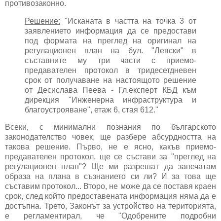
противозаконно.
Решение:
"Исканата в частта на точка 3 от
заявлението информация да се предостави
под формата на преглед на оригинал на
регулационен план на бул. "Левски" в
съставните му три части с приемо-
предавателен протокол в тридесетдневен
срок от получаване на настоящото решение
от Десислава Пеева - Гл.експерт КБД към
дирекция "Инженерна инфраструктура и
благоустрояване", етаж 6, стая 612."
Всеки, с минимални познания по българското
законодателство човек, ще разбере абсурдността на
такова решение. Първо, не е ясно, какъв приемо-
предавателен протокол, ще се състави за "преглед на
регулационен план"? Ще ми разрешат да запечатам
образа на плана в съзнанието си ли? И за това ще
съставим протокол... Второ, не може да се поставя краен
срок, след който предоставената информация няма да е
достъпна. Трето, Законът за устройство на територията,
е регламентирал, че "Одобрените подробни