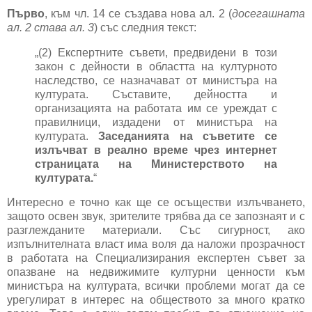
Първо
, към чл. 14 се създава нова ал. 2 (
досегашната
ал. 2 става ал. 3
) със следния текст:
„(2) Експертните съвети, предвидени в този
закон с дейности в областта на културното
наследство, се назначават от министъра на
културата. Съставите, дейността и
организацията на работата им се уреждат с
правилници, издадени от министъра на
културата.
Заседанията на съветите се
излъчват в реално време чрез интернет
страницата на Министерството на
културата.
“
Интересно е точно как ще се осъществи излъчването,
защото освен звук, зрителите трябва да се запознаят и с
разглежданите материали. Със сигурност, ако
изпълнителната власт има воля да наложи прозрачност
в работата на Специализирания експертен съвет за
опазване на недвижимите културни ценности към
министъра на културата, всички проблеми могат да се
урегулират в интерес на обществото за много кратко