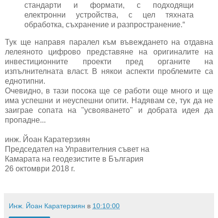
стандарти и формати, с подходящи
електронни устройства, с цел тяхната
обработка, съхранение и разпространение.“
Тук ще направя паралел към въвеждането на отдавна
лелеяното цифрово представяне на оригиналите на
инвестиционните проекти пред органите на
изпълнителната власт. В някои аспекти проблемите са
еднотипни.
Очевидно, в тази посока ще се работи още много и ще
има успешни и неуспешни опити. Надявам се, тук да не
заиграе сопата на "усвояването" и добрата идея да
пропадне...
инж. Йоан Каратерзиян
Председател на Управителния съвет на
Камарата на геодезистите в България
26 октомври 2018 г.
Инж. Йоан Каратерзиян
в
10:10:00