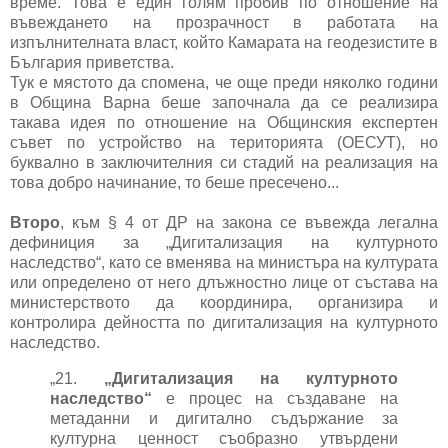
време. Това е един голям пробив по отношение на
въвеждането на прозрачност в работата на
изпълнителната власт, който Камарата на геодезистите в
България приветства.
Тук е мястото да спомена, че още преди няколко години
в Община Варна беше започнала да се реализира
такава идея по отношение на Общинския експертен
съвет по устройство на територията (ОЕСУТ), но
буквално в заключителния си стадий на реализация на
това добро начинание, то беше пресечено...
Второ
, към § 4 от ДР на закона се въвежда легална
дефиниция за „Дигитализация на културното
наследство“, като се вменява на министъра на културата
или определено от него длъжностно лице от състава на
министерството да координира, организира и
контролира дейността по дигитализация на културното
наследство.
„21.
„Дигитализация на културното
наследство“
е процес на създаване на
метаданни и дигитално съдържание за
културна ценност съобразно утвърдени