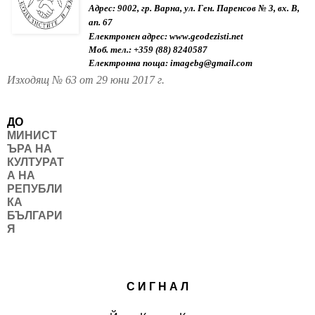
Адрес: 
9002, гр. Варна, ул. Ген. Паренсов № 3, вх. В, 
ап. 67
Електронен адрес:
 www.geodezisti.net
Моб. тел.: +359 (88) 8240587
Електронна поща: 
imagebg@gmail.com
Изходящ № 63 от 29 юни 2017 г.
ДО
МИНИСТ
ЪРА НА 
КУЛТУРАТ
А НА
РЕПУБЛИ
КА 
БЪЛГАРИ
Я
С И Г Н А Л