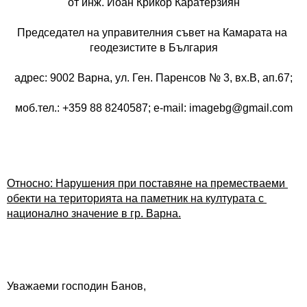
от инж. Йоан Крикор Каратерзиян
Председател на управителния съвет на Камарата на 
геодезистите в България
адрес: 9002 Варна, ул. Ген. Паренсов № 3, вх.В, ап.67;
моб.тел.: +359 88 8240587; e-mail: imagebg@gmail.com
Относно: 
Нарушения при поставяне на преместваеми 
обекти на територията на 
паметник на културата с 
национално значение в гр. Варна.
Уважаеми господин Банов,