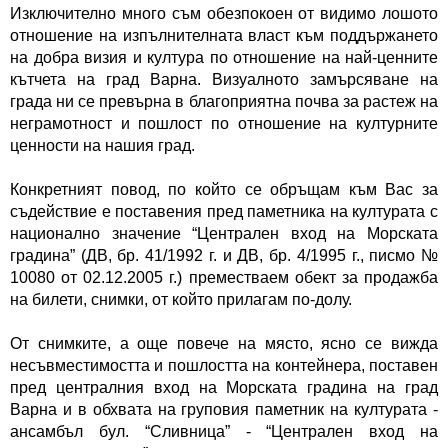
Изключително много съм обезпокоен от видимо лошото 
отношение на изпълнителната власт към поддържането 
на добра визия и култура по отношение на най-ценните 
кътчета на град Варна. Визуалното замърсяване на 
града ни се превърна в благоприятна почва за растеж на 
неграмотност и пошлост по отношение на културните 
ценности на нашия град.
Конкретният повод, по който се обръщам към Вас за 
съдействие е поставения пред паметника на културата с 
национално значение “Централен вход на Морската 
градина” (ДВ, бр. 41/1992 г. и ДВ, бр. 4/1995 г., писмо № 
10080 от 02.12.2005 г.) преместваем обект за продажба 
на билети, снимки, от който прилагам по-долу.
От снимките, а още повече на място, ясно се вижда 
несъвместимостта и пошлостта на контейнера, поставен 
пред централния вход на Морската градина на град 
Варна и в обхвата на груповия паметник на културата - 
ансамбъл бул. “Сливница” - “Централен вход на 