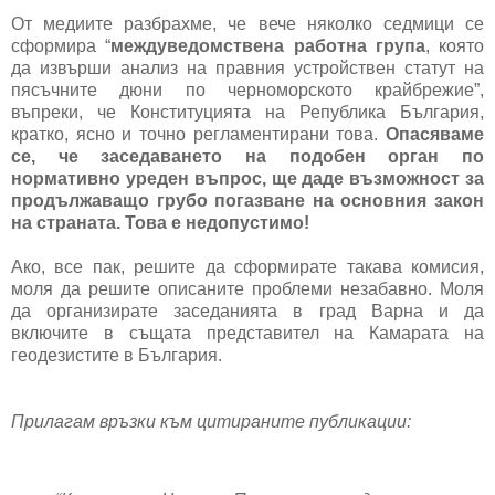
От медиите разбрахме, че вече няколко седмици се 
сформира “
междуведомствена работна група
, която 
да извърши анализ на правния устройствен статут на 
пясъчните дюни по черноморското крайбрежие”, 
въпреки, че Конституцията на Република България, 
кратко, ясно и точно регламентирани това. 
Опасяваме 
се, че заседаването на подобен орган по 
нормативно уреден въпрос, ще даде възможност за 
продължаващо грубо погазване на основния закон 
на страната. Това е недопустимо!
Ако, все пак, решите да сформирате такава комисия, 
моля да решите описаните проблеми незабавно. Моля 
да организирате заседанията в град Варна и да 
включите в същата представител на Камарата на 
геодезистите в България.