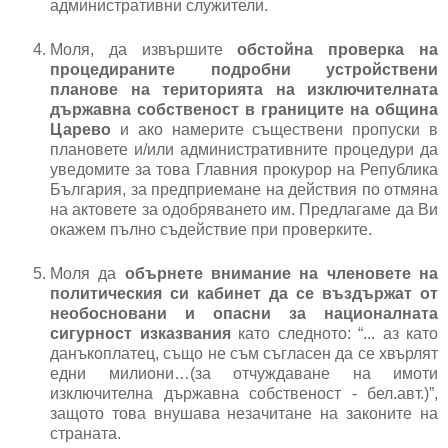
административни служители.
Моля, да извършите 
обстойна проверка на 
процедираните подробни устройствени 
планове на територията на изключителната 
държавна собственост в границите на община 
Царево
 и ако намерите съществени пропуски в 
плановете и/или административните процедури да 
уведомите за това Главния прокурор на Република 
България, за предприемане на действия по отмяна 
на актовете за одобряването им. Предлагаме да Ви 
окажем пълно съдействие при проверките.
Моля да 
обърнете внимание на членовете на 
политическия си кабинет да се въздържат от 
необосновани и опасни за националната 
сигурност изказвания
 като следното: “... аз като 
данъкоплатец, също не съм съгласен да се хвърлят 
едни милиони…(за отчуждаване на имоти 
изключителна държавна собственост - бел.авт.)”, 
защото това внушава незачитане на законите на 
страната.