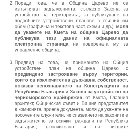
Поради това, че в Община Царево не се 
изпълняват задълженията, съгласно Закона за 
устройство на територията, за публикуване на 
подробните устройствени планове в пълния им 
обем (графична и текстова част, схеми и др.), 
моля 
да укажете на Кмета на община Царево да 
публикува тези данни на официалната 
електронна страница
 на поверената му за 
управление община.
Предвид на това, че приемането на Общия 
устройствен план на община Царево с 
предвидено застрояване върху територии, 
които са изключителна държавна собственост, 
показва непознаването на Конструкцията на 
Република България и Закона за устройство на 
черноморското крайбрежие
 от Кмета, Главния 
архитект, Общинския съвет и Вашия представител 
в комисията, приела документа, моля да укажете на 
посочените служители, че спазването на законите е 
задължително за всички граждани на Република 
България, включително и на висшите 