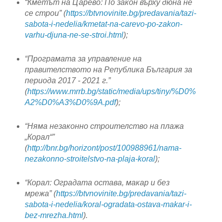
“Кметът на Царево: По закон върху дюна не 
се строи” (
https://btvnovinite.bg/predavania/tazi-
sabota-i-nedelia/kmetat-na-carevo-po-zakon-
varhu-djuna-ne-se-stroi.html
);
“Програмата за управление на 
правителството на Република България за 
периода 2017 - 2021 г.” 
(
https://www.mrrb.bg/static/media/ups/tiny/%D0%
A2%D0%A3%D0%9A.pdf
);
“Няма незаконно строителство на плажа 
„Корал“” 
(
http://bnr.bg/horizont/post/100988961/nama-
nezakonno-stroitelstvo-na-plaja-koral
);
“Корал: Оградата остава, макар и без 
мрежа” (
https://btvnovinite.bg/predavania/tazi-
sabota-i-nedelia/koral-ogradata-ostava-makar-i-
bez-mrezha.html
).