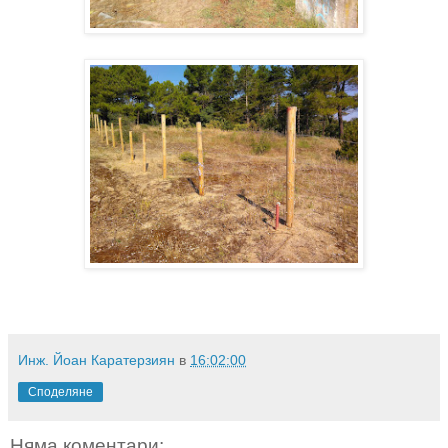
Инж. Йоан Каратерзиян
в
16:02:00
Споделяне
Няма коментари: