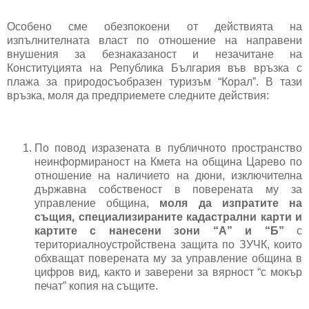
Особено сме обезпокоени от действията на 
изпълнителната власт по отношение на направени 
внушения за безнаказаност и незачитане на 
Конституцията на Република България във връзка с 
плажа за природосъобразен туризъм “Корал”. В тази 
връзка, моля да предприемете следните действия:
По повод изразената в публичното пространство 
неинформираност на Кмета на община Царево по 
отношение на наличието на дюни, изключителна 
държавна собственост в поверената му за 
управление община, 
моля да изпратите на 
същия, специализираните кадастрални карти и 
картите с нанесени зони “А” и “Б”
 с 
териториалноустройствена защита по ЗУЧК, които 
обхващат поверената му за управление община в 
цифров вид, както и заверени за вярност “с мокър 
печат” копия на същите.