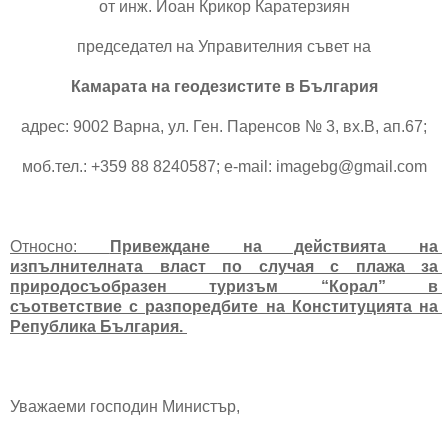
от инж. Йоан Крикор Каратерзиян
председател на Управителния съвет на
Камарата на геодезистите в България
адрес: 9002 Варна, ул. Ген. Паренсов № 3, вх.В, ап.67;
моб.тел.: +359 88 8240587; e-mail: imagebg@gmail.com
Относно: 
Привеждане на действията на 
изпълнителната власт по случая с плажа за 
природосъобразен туризъм “Корал” в 
съответствие с разпоредбите на Конституцията на 
Република България. 
Уважаеми господин Министър,